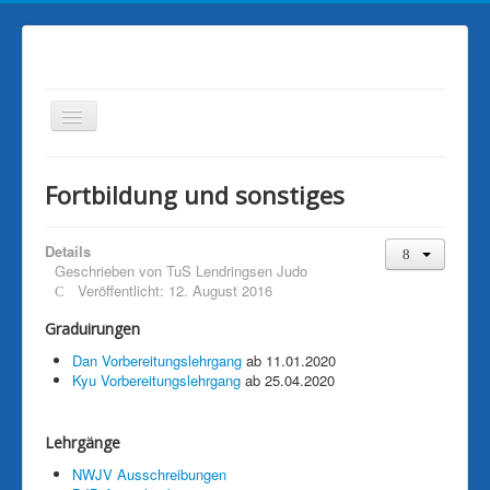
Aktuelles
Fortbildung und sonstiges
Vereinsinfo
Liga
Details
Geschrieben von
TuS Lendringsen Judo
Presse
Veröffentlicht: 12. August 2016
Ausschreibungen
Graduirungen
sonstiges
Dan Vorbereitungslehrgang
ab 11.01.2020
Kyu Vorbereitungslehrgang
ab 25.04.2020
Mediathek
Impressum
Lehrgänge
Kontakt
NWJV Ausschreibungen