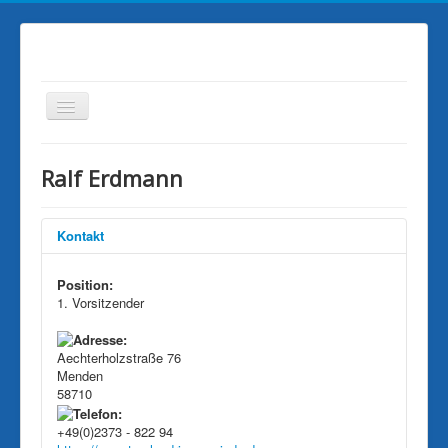
Aktuelles
Ralf Erdmann
Vereinsinfo
Liga
Kontakt
Presse
Position:
Ausschreibungen
1. Vorsitzender
sonstiges
Aechterholzstraße 76
Mediathek
Menden
Impressum
58710
Kontakt
+49(0)2373 - 822 94