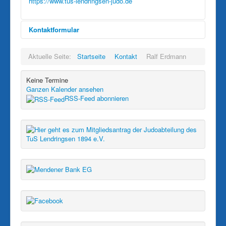
https://www.tus-lendringsen-judo.de
Kontaktformular
Eine E-Mail senden
Aktuelle Seite:
Startseite
Kontakt
Ralf Erdmann
Keine Termine
Ganzen Kalender ansehen
*
Benötigtes Feld
RSS-Feed abonnieren
Name
*
E-Mail
*
Betreff
*
Nachricht
*